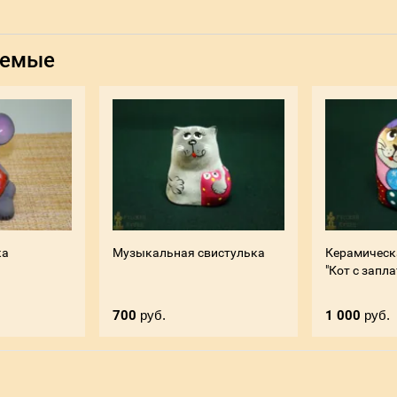
уемые
ка
Музыкальная свистулька
Керамическ
"Кот с запл
700
руб.
1 000
руб.