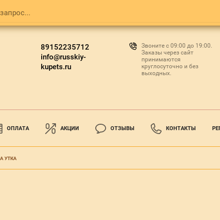
Звоните с 09:00 до 19:00.
89152235712
Заказы через сайт
info@russkiy-
принимаются
kupets.ru
круглосуточно и без
выходных.
ОПЛАТА
АКЦИИ
ОТЗЫВЫ
КОНТАКТЫ
РЕ
А УТКА