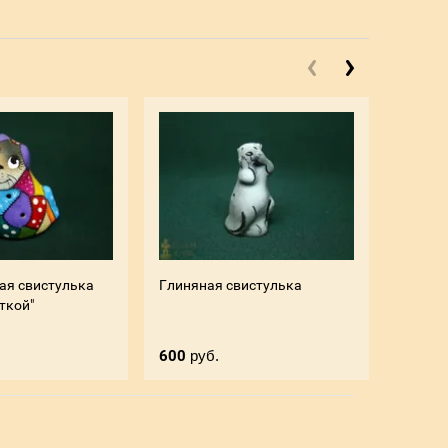
ая свистулька
Глиняная свистулька
Свисто
аткой"
600
руб.
600
ру