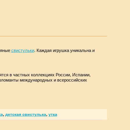
няные
свистульки
. Каждая игрушка уникальна и
ятся в частных коллекциях России, Испании,
ипломанты международных и всероссийских
ка
,
детская свистулька
,
утка