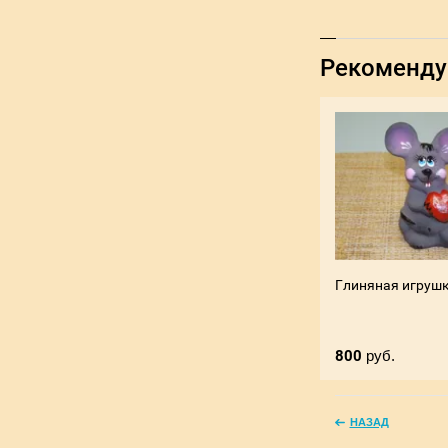
Рекоменд
Глиняная игруш
800
руб.
НАЗАД