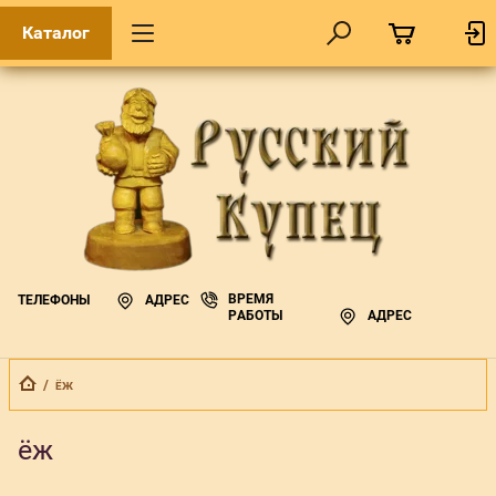
Каталог
ВРЕМЯ
ТЕЛЕФОНЫ
АДРЕС
РАБОТЫ
АДРЕС
  /  
ЁЖ
ёж