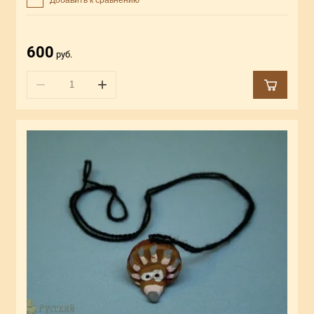
600
руб.
−
+