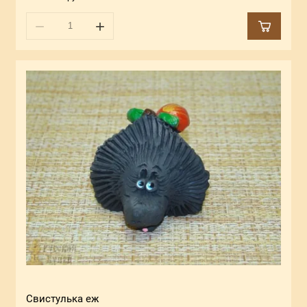
−
+
Свистулька еж